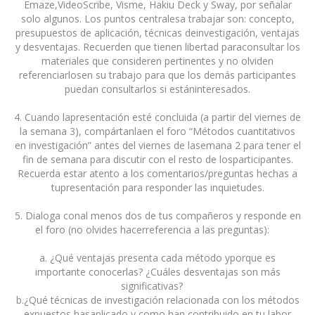
Emaze,VideoScribe, Visme, Hakiu Deck y Sway, por señalar
solo algunos. Los puntos centralesa trabajar son: concepto,
presupuestos de aplicación, técnicas deinvestigación, ventajas
y desventajas. Recuerden que tienen libertad paraconsultar los
materiales que consideren pertinentes y no olviden
referenciarlosen su trabajo para que los demás participantes
puedan consultarlos si estáninteresados.
4. Cuando lapresentación esté concluida (a partir del viernes de
la semana 3), compártanlaen el foro “Métodos cuantitativos
en investigación” antes del viernes de lasemana 2 para tener el
fin de semana para discutir con el resto de losparticipantes.
Recuerda estar atento a los comentarios/preguntas hechas a
tupresentación para responder las inquietudes.
5. Dialoga conal menos dos de tus compañeros y responde en
el foro (no olvides hacerreferencia a las preguntas):
a. ¿Qué ventajas presenta cada método yporque es
importante conocerlas? ¿Cuáles desventajas son más
significativas?
b.¿Qué técnicas de investigación relacionada con los métodos
expuestos hasaplicado y como han contribuido en tu labor