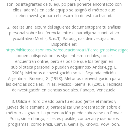
son los integrantes de tu equipo para ponerte encontacto con
ellos, además en cada equipo se asignó el método que
debeninvestigar para el desarrollo de esta actividad.
‍2. Realiza una lectura del siguiente documentopara tu análisis
personal sobre la diferencia entre el paradigma cuantitativo
ycualitativo:Mortis, S. (s/f). Paradigmas deinvestigación.
Disponible en:
http://biblioteca.itson.mx/oa/educacion/oa1/ParadigmasInvestiga
ponen a disposición los siguientesmateriales, no se
encuentran online, pero es posible que los tengan en
subiblioteca personal o puedan adquirirlos:- Ander-Egg, E.
(2003). Métodos deinvestigación social. Segunda edición.
Argentina.- Briones, G. (1998). Métodos deinvestigación para
las ciencias sociales. Trillas, México.- Sierra, R. (2005). Técnicas
deinvestigación en ciencias sociales. Panapo, Venezuela.
3. Utiliza el foro creado para tu equipo (entre el martes y
jueves de la semana 3) pararealizar una presentación sobre el
método asignado. La presentación puedeelaborarse en Power
Point; sin embargo, si les es posible, conozcan y usenotros
programas, como Prezi, Canva, Genial.ly, Knovio, PowToon,